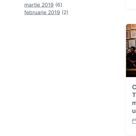
o
martie 2019
(6)
s
februarie 2019
(2)
t
d
a
t
e
C
T
m
u
P
o