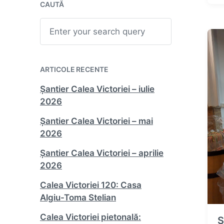
CAUTĂ
s
t
S
d
e
a
a
t
r
c
e
h
ARTICOLE RECENTE
Șantier Calea Victoriei – iulie
2026
Șantier Calea Victoriei – mai
2026
Șantier Calea Victoriei – aprilie
2026
Calea Victoriei 120: Casa
Algiu-Toma Stelian
Calea Victoriei pietonală:
Ș