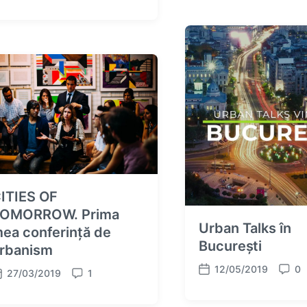
o
t
m
m
d
e
m
a
n
e
t
t
n
e
s
t
s
ITIES OF
OMORROW. Prima
Urban Talks în
ea conferință de
București
rbanism
12/05/2019
0
27/03/2019
1
P
C
C
o
o
o
s
m