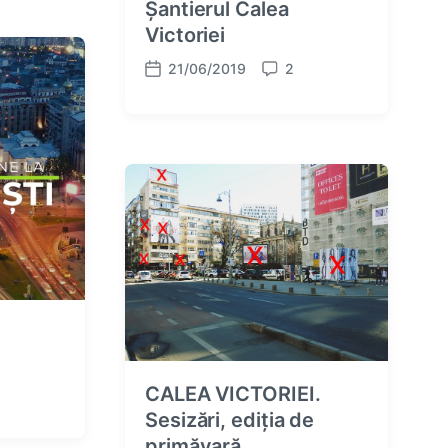
Șantierul Calea
Victoriei
21/06/2019
2
P
C
o
o
s
m
t
m
d
e
a
n
t
t
e
s
CALEA VICTORIEI.
Sesizări, ediția de
primăvară