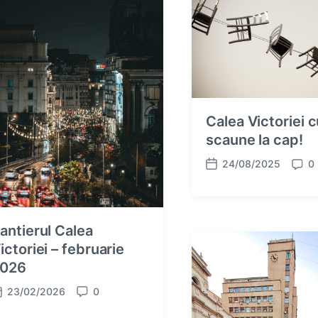
Calea Victoriei 
scaune la cap!
24/08/2025
0
P
C
o
o
s
m
t
m
antierul Calea
d
e
a
n
ictoriei – februarie
t
t
026
e
s
23/02/2026
0
C
o