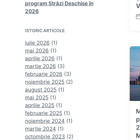
program Străzi Deschise în
V
2026
P
o
ISTORIC ARTICOLE
s
t
iulie 2026
(1)
d
mai 2026
(1)
a
aprilie 2026
(1)
t
e
martie 2026
(3)
februarie 2026
(3)
noiembrie 2025
(2)
august 2025
(1)
mai 2025
(1)
aprilie 2025
(1)
M
februarie 2025
(1)
p
noiembrie 2024
(1)
2
martie 2024
(1)
M
octombrie 2023
(2)