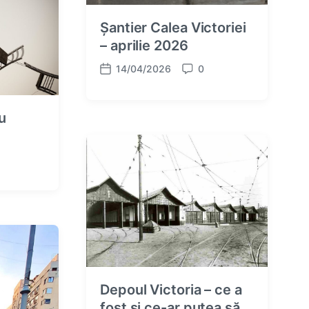
Șantier Calea Victoriei
– aprilie 2026
14/04/2026
0
P
C
o
o
s
m
cu
t
m
d
e
a
n
t
t
e
s
Depoul Victoria – ce a
fost și ce-ar putea să