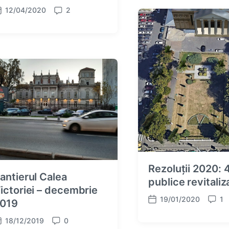
d
e
12/04/2020
2
C
a
n
o
t
t
m
e
s
m
e
n
t
s
Rezoluții 2020: 4
antierul Calea
publice revitaliz
ictoriei – decembrie
19/01/2020
1
019
P
C
o
o
18/12/2019
0
C
s
m