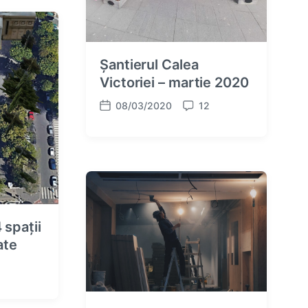
Șantierul Calea
Victoriei – martie 2020
08/03/2020
12
P
C
o
o
s
m
t
m
d
e
a
n
t
t
e
s
 spații
ate