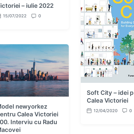
ictoriei – iulie 2022
15/07/2022
0
C
o
m
m
e
n
t
s
Soft City – idei 
Calea Victoriei
odel newyorkez
12/04/2020
0
entru Calea Victoriei
P
C
o
o
00. Interviu cu Radu
s
m
acovei
t
m