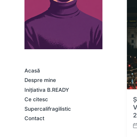
Acasă
Despre mine
Inițiativa B.READY
Ș
Ce citesc
V
Supercalifragilistic
2
Contact
P
o