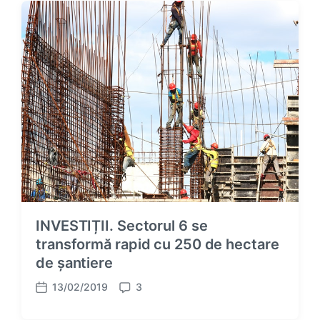
d
e
a
n
t
t
e
s
INVESTIȚII. Sectorul 6 se
transformă rapid cu 250 de hectare
de șantiere
13/02/2019
3
P
C
o
o