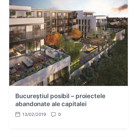
Bucureștiul posibil – proiectele
abandonate ale capitalei
13/02/2019
0
P
C
o
o
s
m
t
m