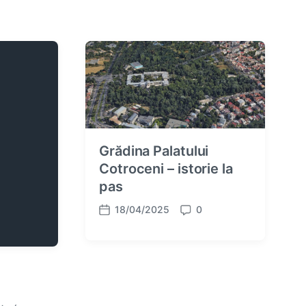
Grădina Palatului
Cotroceni – istorie la
pas
18/04/2025
0
P
C
o
o
s
m
t
m
d
e
a
n
t
t