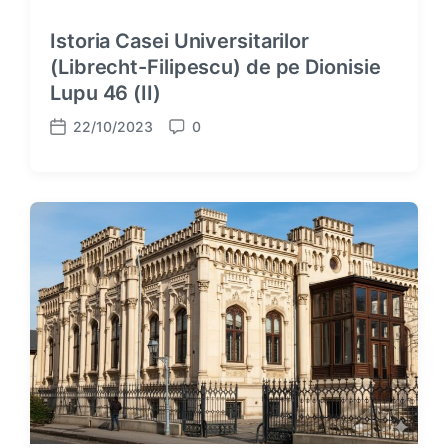
Istoria Casei Universitarilor
(Librecht-Filipescu) de pe Dionisie
Lupu 46 (II)
22/10/2023
0
P
C
o
o
s
m
t
m
d
e
a
n
t
t
e
s