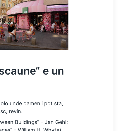
 scaune” e un
colo unde oamenii pot sta,
sc, revin.
tween Buildings” – Jan Gehl;
aces” – William H. Whyte),