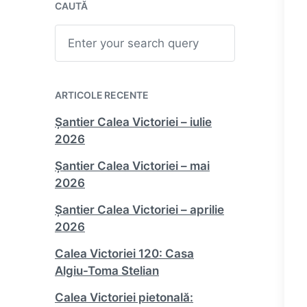
CAUTĂ
S
e
a
r
c
h
ARTICOLE RECENTE
Șantier Calea Victoriei – iulie
2026
Șantier Calea Victoriei – mai
2026
Șantier Calea Victoriei – aprilie
2026
Calea Victoriei 120: Casa
Algiu-Toma Stelian
Calea Victoriei pietonală: