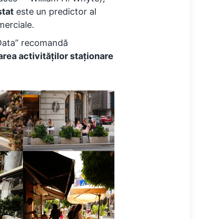
stat
este un predictor al
merciale.
e Data” recomandă
rea activităților staționare