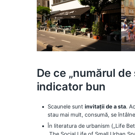
De ce „numărul de
indicator bun
Scaunele sunt
invitații de a sta
. A
stau mai mult, consumă, se întâlne
În literatura de urbanism („Life Be
„The Social Life of Small Urban Sp