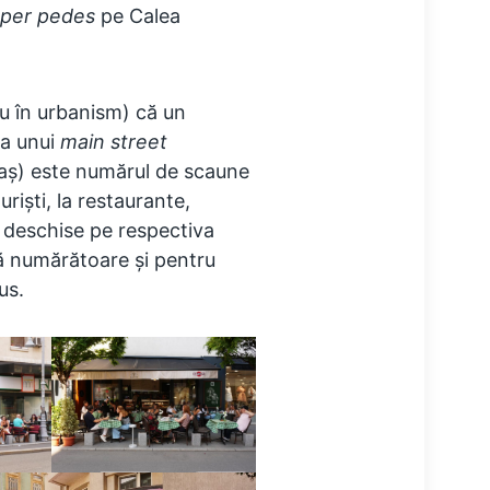
per pedes
pe Calea
ru în urbanism) că un
ea unui
main street
raș) este numărul de scaune
uriști, la restaurante,
ri deschise pe respectiva
ă numărătoare și pentru
us.