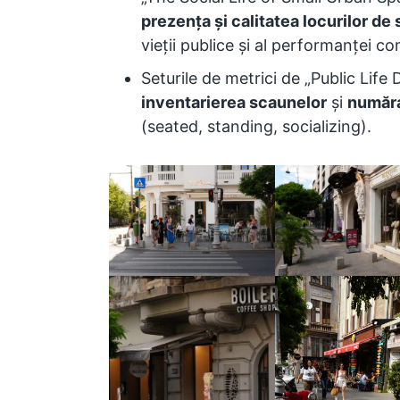
prezența și calitatea locurilor de 
vieții publice și al performanței co
Seturile de metrici de „Public Lif
inventarierea scaunelor
și
număra
(seated, standing, socializing).