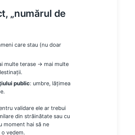
t, „numărul de
meni care stau (nu doar
ai multe terase → mai multe
stinații.
iului public
: umbre, lățimea
ve.
entru validare ele ar trebui
ilare din străinătate sau cu
ru moment hai să ne
e o vedem.